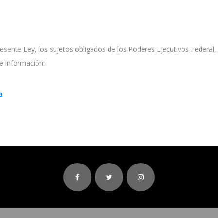
resente Ley, los sujetos obligados de los Poderes Ejecutivos Federal,
te información:
a